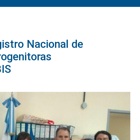
istro Nacional de
rogenitoras
IS