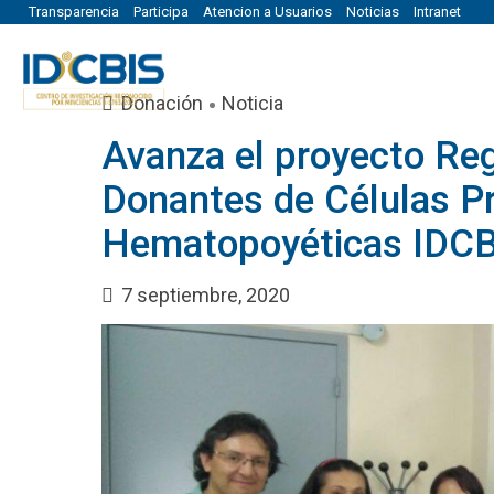
Transparencia
Participa
Atencion a Usuarios
Noticias
Intranet
Donación
Noticia
Avanza el proyecto Reg
Donantes de Células P
Hematopoyéticas IDCB
7 septiembre, 2020