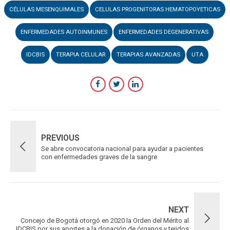
CÉLULAS MESENQUIMALES
CELULAS PROGENITORAS HEMATOPOYETICAS
ENFERMEDADES AUTOINMUNES
ENFERMEDADES DEGENERATIVAS
IDCBIS
TERAPIA CELULAR
TERAPIAS AVANZADAS
UTA
PREVIOUS
Se abre convocatoria nacional para ayudar a pacientes
con enfermedades graves de la sangre
NEXT
Concejo de Bogotá otorgó en 2020 la Orden del Mérito al
IDCBIS por sus aportes a la donación de órganos y tejidos