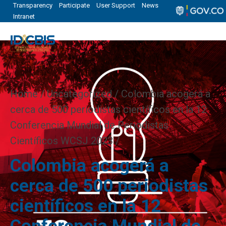
Transparency
Participate
User Support
News
Intranet
Home
Uncategorized
/ Colombia acogerá a
cerca de 500 periodistas científicos en la 12
Conferencia Mundial de Periodistas
Científicos WCSJ 2023 /
Colombia acogerá a
cerca de 500 periodistas
científicos en la 12